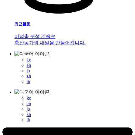
최근활동
비접촉 분석 기술로
축산농가의 내일을 만들어갑니다.
ko
en
ja
zh
th
ko
en
ja
zh
th