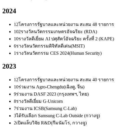
2024
12
โครงการรัฐบาลและหน่วยงาน สะสม 48 รายการ
102
รางวัลนวัตกรรมเกษตรอัจฉริยะ (RDA)
10
รางวัลดีเยี่ยม AI ปศุสัตว์อัจฉริยะ ครั้งที่ 2 (KAPE)
6
รางวัลนวัตกรรมดิจิทัลดีเด่น(MSIT)
1
รางวัลนวัตกรรม CES 2024(Human Security)
2023
12
โครงการรัฐบาลและหน่วยงาน สะสม 40 รายการ
10
ร่วมงาน Agro-Chengdu(เฉิงตู, จีน)
9
ร่วมงาน DASF 2023 (กรุงเทพฯ, ไทย)
8
รางวัลดีเยี่ยม G-Unicorn
7
ร่วมงาน ICSB(Samsung C-Lab)
3
ได้รับเลือก Samsung C-Lab Outside (กวางจู)
2
เปิดแล็บวิจัย R&D(กึมนัมโร, กวางจู)