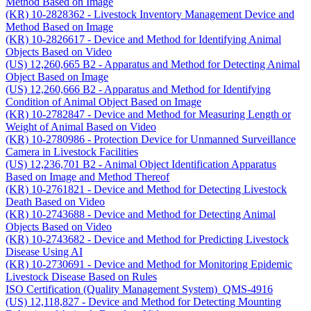
Method Based on Image
(KR) 10-2828362 - Livestock Inventory Management Device and
Method Based on Image
(KR) 10-2826617 - Device and Method for Identifying Animal
Objects Based on Video
(US) 12,260,665 B2 - Apparatus and Method for Detecting Animal
Object Based on Image
(US) 12,260,666 B2 - Apparatus and Method for Identifying
Condition of Animal Object Based on Image
(KR) 10-2782847 - Device and Method for Measuring Length or
Weight of Animal Based on Video
(KR) 10-2780986 - Protection Device for Unmanned Surveillance
Camera in Livestock Facilities
(US) 12,236,701 B2 - Animal Object Identification Apparatus
Based on Image and Method Thereof
(KR) 10-2761821 - Device and Method for Detecting Livestock
Death Based on Video
(KR) 10-2743688 - Device and Method for Detecting Animal
Objects Based on Video
(KR) 10-2743682 - Device and Method for Predicting Livestock
Disease Using AI
(KR) 10-2730691 - Device and Method for Monitoring Epidemic
Livestock Disease Based on Rules
ISO Certification (Quality Management System)_QMS-4916
(US) 12,118,827 - Device and Method for Detecting Mounting