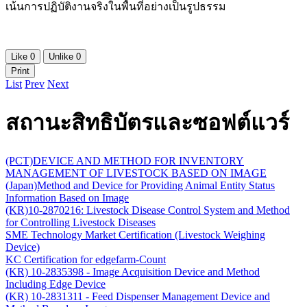
เน้นการปฏิบัติงานจริงในพื้นที่อย่างเป็นรูปธรรม
Like
0
Unlike
0
Print
List
Prev
Next
สถานะสิทธิบัตรและซอฟต์แวร์
(PCT)DEVICE AND METHOD FOR INVENTORY
MANAGEMENT OF LIVESTOCK BASED ON IMAGE
(Japan)Method and Device for Providing Animal Entity Status
Information Based on Image
(KR)10-2870216: Livestock Disease Control System and Method
for Controlling Livestock Diseases
SME Technology Market Certification (Livestock Weighing
Device)
KC Certification for edgefarm-Count
(KR) 10-2835398 - Image Acquisition Device and Method
Including Edge Device
(KR) 10-2831311 - Feed Dispenser Management Device and