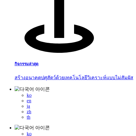
กิจกรรมล่าสุด
สร้างอนาคตปศุสัตว์ด้วยเทคโนโลยีวิเคราะห์แบบไม่สัมผัส
ko
en
ja
zh
th
ko