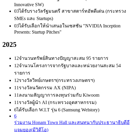
Innovative SW)
03
ได้รับรางวัลรัฐมนตรี สาขาสตาร์ทอัพดีเด่น (กระทรวง
SMEs และ Startups)
03
ได้รับเลือกให้นำเสนอในเซสชัน "NVIDIA Inception
Presents: Startup Pitches"
2025
12
จำนวนทรัพย์สินทางปัญญาสะสม 95 รายการ
12
จำนวนโครงการจากรัฐบาลและหน่วยงานสะสม 54
รายการ
12
รางวัลวิทย์เกษตรฯ(กระทรวงเกษตรฯ)
11
รางวัลนวัตกรรม AX (NIPA)
11
ลงนามสัญญาการลงทุนร่วมกับ Kiwoom
11
รางวัลผู้นำ AI (กระทรวงอุตสาหกรรม)
6
ได้รับเลือก W.I.T รุ่น 6 (Samsung Welstory)
6
ร่วมงาน Honam Town Hall และสนทนากับประธานาธิบดีอี
แจมยอง(
มีวิดีโอ
)